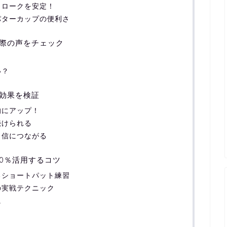
トロークを安定！
パターカップの便利さ
際の声をチェック
い？
効果を検証
的にアップ！
続けられる
自信につながる
0％活用するコツ
るショートパット練習
の実戦テクニック
に