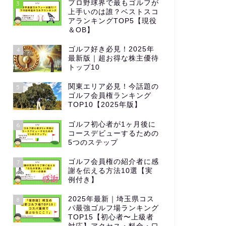
プロ野球界で最もゴルフが
3
上手いのは誰？ベストスコ
アランキングTOP5【現役
＆OB】
ゴルフ好き必見！2025年
4
最新版｜超お得な株主優待
トップ10
関東エリア必見！今話題の
5
ゴルフ会員権ランキング
TOP10【2025年版】
ゴルフ初心者が1ヶ月後に
6
コースデビューするための
5つのステップ
ゴルフ会員権の紹介者に感
7
謝を伝える方法10選【実
例付き】
2025年最新｜埼玉県コス
8
パ最強ゴルフ場ランキング
TOP15【初心者〜上級者