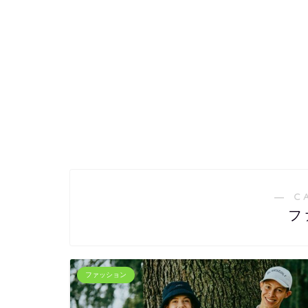
― C
フ
ファッション