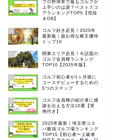
プロ野球界で最もゴルフが
3
上手いのは誰？ベストスコ
アランキングTOP5【現役
＆OB】
ゴルフ好き必見！2025年
4
最新版｜超お得な株主優待
トップ10
関東エリア必見！今話題の
5
ゴルフ会員権ランキング
TOP10【2025年版】
ゴルフ初心者が1ヶ月後に
6
コースデビューするための
5つのステップ
ゴルフ会員権の紹介者に感
7
謝を伝える方法10選【実
例付き】
2025年最新｜埼玉県コス
8
パ最強ゴルフ場ランキング
TOP15【初心者〜上級者