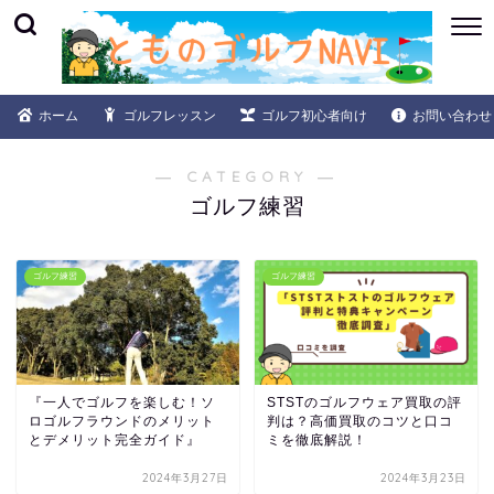
ホーム
ゴルフレッスン
ゴルフ初心者向け
お問い合わせ
― CATEGORY ―
ゴルフ練習
ゴルフ練習
ゴルフ練習
『一人でゴルフを楽しむ！ソ
STSTのゴルフウェア買取の評
ロゴルフラウンドのメリット
判は？高価買取のコツと口コ
とデメリット完全ガイド』
ミを徹底解説！
2024年3月27日
2024年3月23日