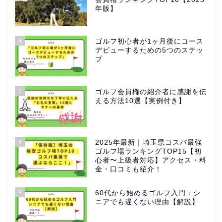
年版】
6
ゴルフ初心者が1ヶ月後にコース
デビューするための5つのステッ
プ
7
ゴルフ会員権の紹介者に感謝を伝
える方法10選【実例付き】
8
2025年最新｜埼玉県コスパ最強
ゴルフ場ランキングTOP15【初
心者〜上級者対応】アクセス・料
金・口コミも紹介！
9
60代から始めるゴルフ入門：シ
ニアでも遅くない理由【解説】