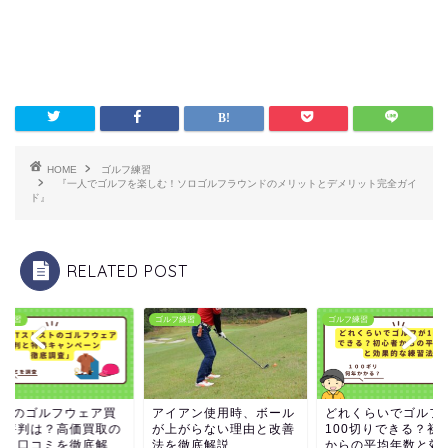
HOME
ゴルフ練習
『一人でゴルフを楽しむ！ソロゴルフラウンドのメリットとデメリット完全ガイ
ド』
RELATED POST
フ練習
ゴルフ練習
ゴルフ練習
TSTのゴルフウェア買
アイアン使用時、ボール
どれくらいでゴルフ
の評判は？高価買取の
が上がらない理由と改善
100切りできる？初
ツと口コミを徹底解...
法を徹底解説
からの平均年数と効