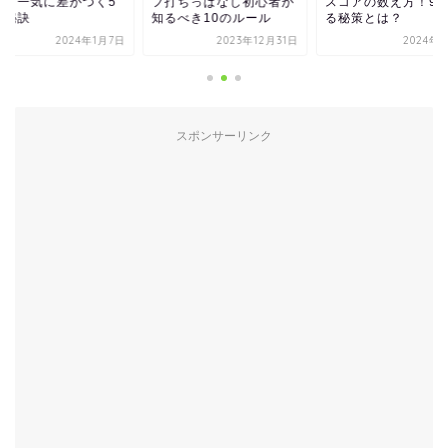
見！一気に差がつく5
フ打ちっぱなし初心者が
スコアの数え方！90
の秘訣
知るべき10のルール
る秘策とは？
2024年1月7日
2023年12月31日
2024年
スポンサーリンク