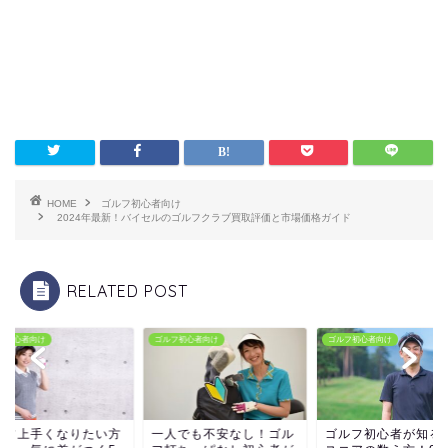
HOME
ゴルフ初心者向け
2024年最新！バイセルのゴルフクラブ買取評価と市場価格ガイド
RELATED POST
フ初心者向け
ゴルフ初心者向け
ゴルフ初心者向け
ルフ上手くなりたい方
一人でも不安なし！ゴル
ゴルフ初心者が知る