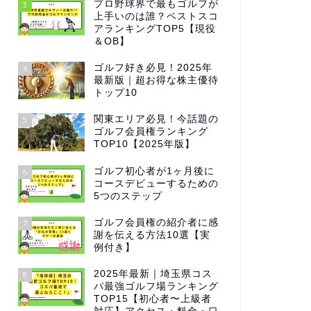
プロ野球界で最もゴルフが
3
上手いのは誰？ベストスコ
アランキングTOP5【現役
＆OB】
ゴルフ好き必見！2025年
4
最新版｜超お得な株主優待
トップ10
関東エリア必見！今話題の
5
ゴルフ会員権ランキング
TOP10【2025年版】
ゴルフ初心者が1ヶ月後に
6
コースデビューするための
5つのステップ
ゴルフ会員権の紹介者に感
7
謝を伝える方法10選【実
例付き】
2025年最新｜埼玉県コス
8
パ最強ゴルフ場ランキング
TOP15【初心者〜上級者