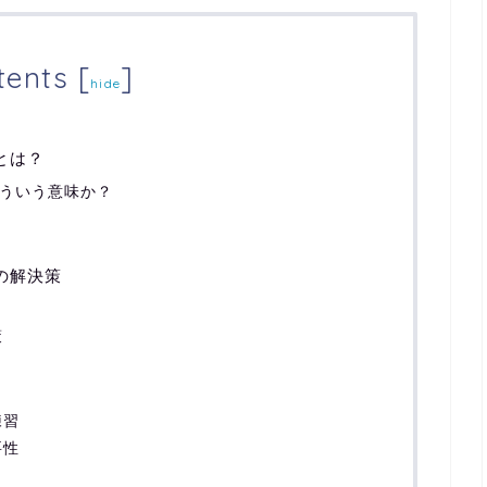
tents
[
]
hide
とは？
どういう意味か？
の解決策
策
練習
要性