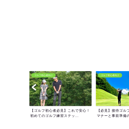
ゴルフ初心者向け
ゴルフ初心者向け
ィーショットで
【ゴルフ初心者必見】これで安心！
【必見】接待ゴル
の...
初めてのゴルフ練習ステッ...
マナーと事前準備