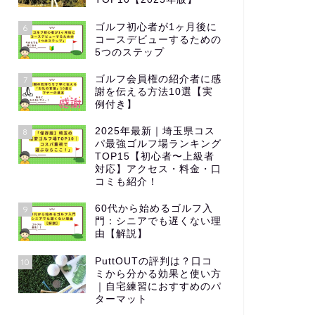
ゴルフ初心者が1ヶ月後に
6
コースデビューするための
5つのステップ
ゴルフ会員権の紹介者に感
7
ゴルフの伝統と革新：歴史に刻まれ
初心者で
謝を伝える方法10選【実
例付き】
た名シーンとその影響
ドの書き
2025年最新｜埼玉県コス
8
2024年6月3日
パ最強ゴルフ場ランキング
TOP15【初心者〜上級者
対応】アクセス・料金・口
コミも紹介！
ゴルフ初心者向け
ゴルフ初心者向
60代から始めるゴルフ入
9
門：シニアでも遅くない理
由【解説】
PuttOUTの評判は？口コ
10
ミから分かる効果と使い方
｜自宅練習におすすめのパ
ターマット