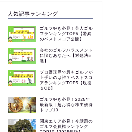
人気記事ランキング
ゴルフ初心者向け
ゴルフ初心者向
ゴルフ好き必見！芸人ゴル
1
フランキングTOP5【驚異
のベストスコア公開】
会社のゴルフハラスメント
2
に悩むあなたへ【対処法5
選】
ゴルフでボールを失くしたときの最
雨の日ゴ
プロ野球界で最もゴルフが
3
上手いのは誰？ベストスコ
善策！ロストボール対策トップ3
レーのコ
アランキングTOP5【現役
＆OB】
2024年7月14日
ゴルフ好き必見！2025年
4
最新版｜超お得な株主優待
トップ10
ゴルフ初心者向け
ゴルフ初心者向
関東エリア必見！今話題の
5
ゴルフ会員権ランキング
TOP10【2025年版】