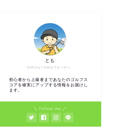
ファッション
ゴルフ初心者向
とも
30代ゴルフ大好きブローガー。
初心者から上級者まであなたのゴルフス
コアを確実にアップする情報をお届けし
ます。
ゴルフウェアはビームスゴルフで決
関東エリ
まり！おしゃれ＆機能性抜群のおす
員権ランキ
＼ Follow me ／
すめコーデ＆アイテム紹介
版】
2025年2月16日