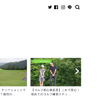
ゴルフ初心者向け
ゴルフ初心者向け
】ティーショットで
【ゴルフ初心者必見】これで安心！
【必見】接待
成功の...
初めてのゴルフ練習ステッ...
マナーと事前