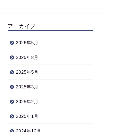
「50代女性におすすめ！ゴルフを始
真夏のゴ
めるメリットと初心者が知っておく
レーを楽
べきポイント」
アーカイブ
2024年5月22日
2026年5月
ゴルフ初心者向け
ゴルフ初心者向
2025年8月
2025年5月
2025年3月
2025年2月
ゴルフ100切りゴルファーの割合と
80代で
上達のコツ！実際のデータから学ぶ
を楽しむ
2025年1月
改善策
ツ
2024年12月